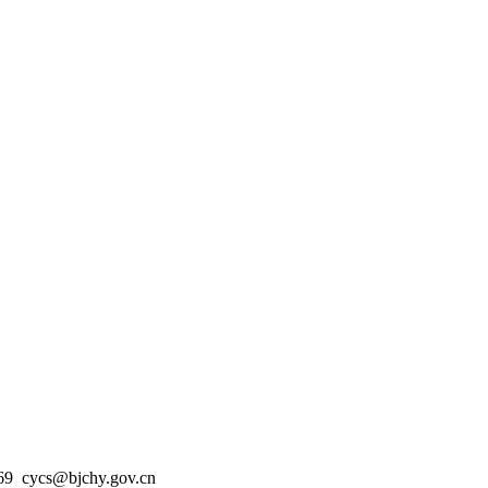
s@bjchy.gov.cn