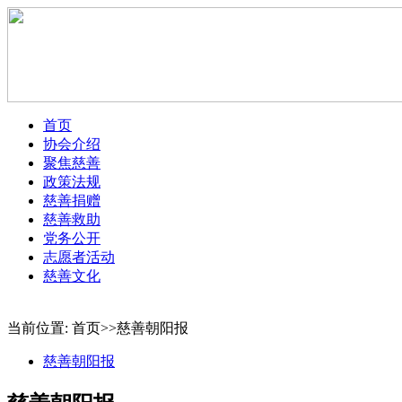
首页
协会介绍
聚焦慈善
政策法规
慈善捐赠
慈善救助
党务公开
志愿者活动
慈善文化
当前位置: 首页>>慈善朝阳报
慈善朝阳报