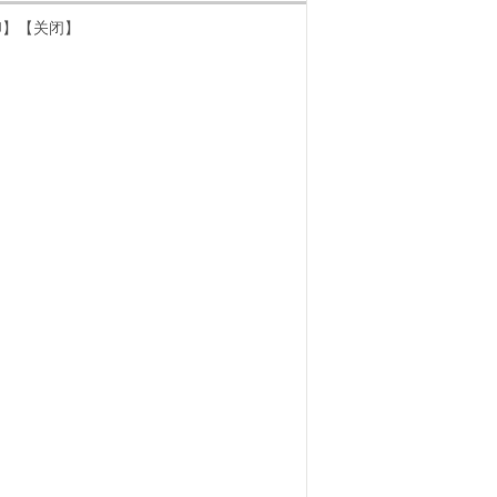
印
】
【关闭】