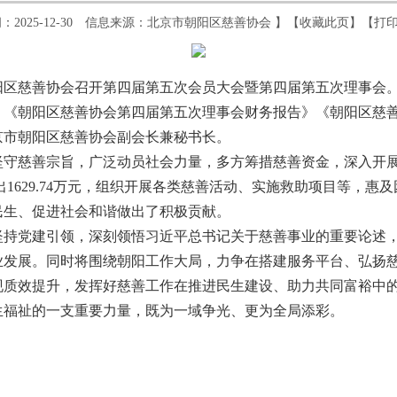
：2025-12-30 信息来源：北京市朝阳区慈善协会 】【
收藏此页
】【
打
朝阳区慈善协会召开第四届第五次会员大会暨第四届第五次理事会
》《朝阳区慈善协会第四届第五次理事会财务报告》《朝阳区慈
京市朝阳区慈善协会副会长兼秘书长。
慈善宗旨，广泛动员社会力量，多方筹措慈善资金，深入开展
支出1629.74万元，组织开展各类慈善活动、实施救助项目等，惠及
民生、促进社会和谐做出了积极贡献。
坚持党建引领，深刻领悟习近平总书记关于慈善事业的重要论述
业发展。同时将围绕朝阳工作大局，力争在搭建服务平台、弘扬
现质效提升，发挥好慈善工作在推进民生建设、助力共同富裕中
生福祉的一支重要力量，既为一域争光、更为全局添彩。