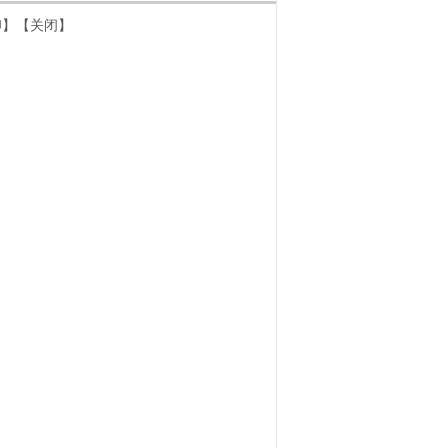
印
】
【关闭】