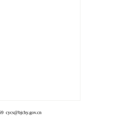
s@bjchy.gov.cn