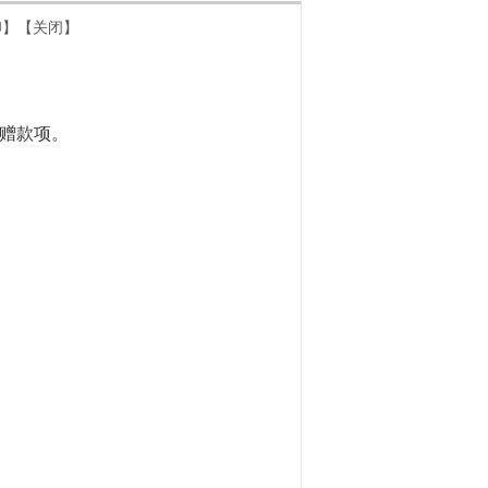
印
】
【关闭】
捐赠款项。